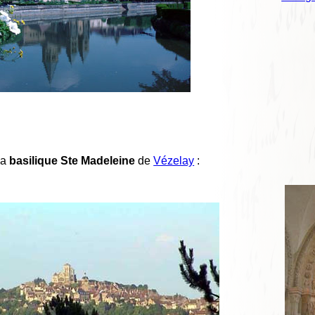
 la
basilique Ste Madeleine
de
Vézelay
: