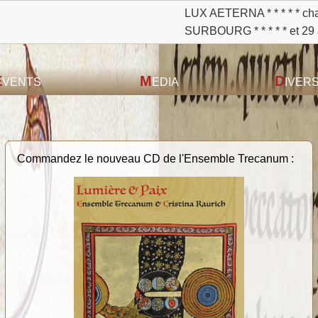
LUX AETERNA * * * * * chants grégoriens et poly
SURBOURG * * * * * et 29 août à 20 h à SAVERNE
E
M
D
VENTS
EDIA
IVER
Commandez le nouveau CD de l'Ensemble Trecanum :