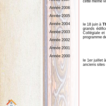
cette même vi
Année 2006
Année 2005
Année 2004
le 18 juin à
T
grands édifi
Année 2003
Collégiale e
programme de 
Année 2002
Année 2001
Année 2000
le 1er juillet à 
anciens sites 