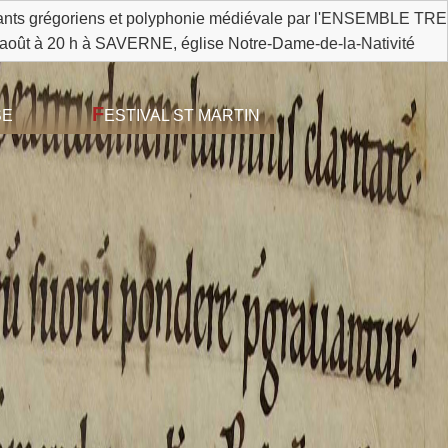
phonie médiévale par l'ENSEMBLE TRECANUM * * * * * 23 août à
, église Notre-Dame-de-la-Nativité
F
SE
ESTIVAL ST MARTIN