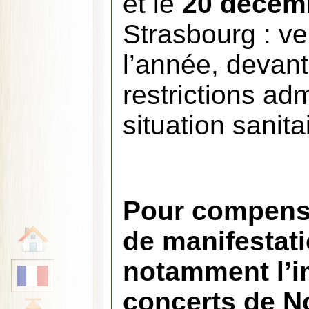
et le
20 décem
Strasbourg : ve
l’année, devant 
restrictions ad
situation sanita
Pour compense
de manifestati
notamment l’im
concerts de N