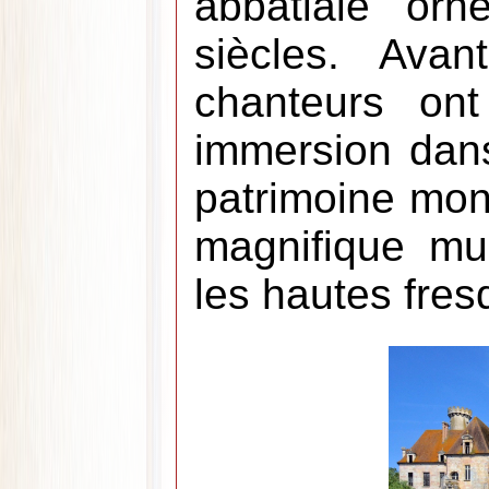
abbatiale orn
siècles. Ava
chanteurs ont
immersion dans 
patrimoine mond
magnifique mu
les hautes fres