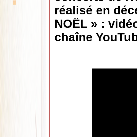
réalisé en dé
NOËL » : vidéo
chaîne YouTub