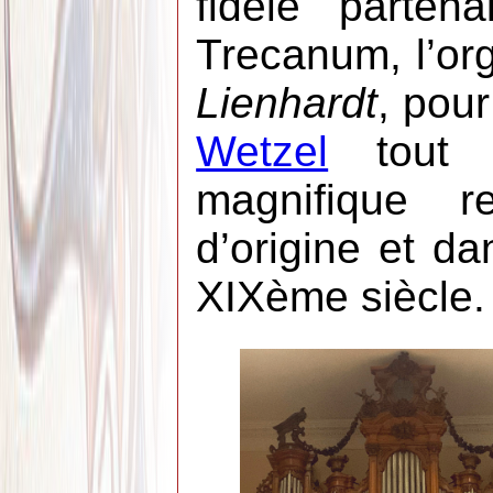
fidèle parten
Trecanum, l’or
Lienhardt
, pour
Wetzel
tout j
magnifique r
d’origine et da
XIXème siècle.