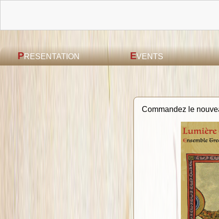
L
S
P
E
RESENTATION
VENTS
Commandez le nouvea