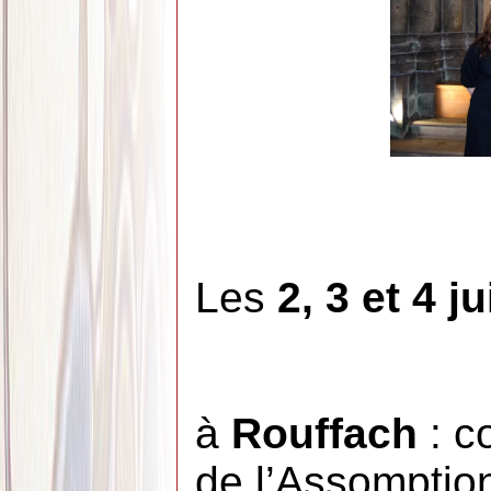
Les
2, 3 et 4 ju
à
Rouffach
: c
de l’Assomption