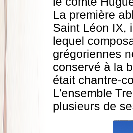
le comte Hugue
La première ab
Saint Léon IX, 
lequel composa
grégoriennes 
conservé à la bi
était chantre-c
L'ensemble Tre
plusieurs de s