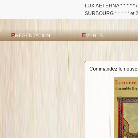
nts grégoriens et polyphonie médiévale par l'ENSEMBLE TRECAN
 août à 20 h à SAVERNE, église Notre-Dame-de-la-Nativité
P
E
RESENTATION
VENTS
Commandez le nouvea