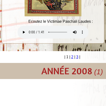
Ecoutez le Victimae Paschali Laudes :
| 1 |
2
|
3
|
ANNÉE 2008
(1)