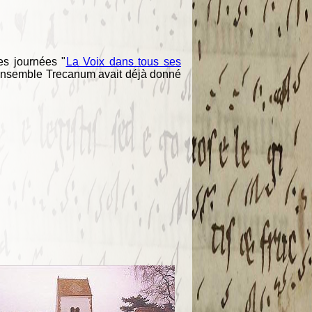
es journées "
La Voix dans tous ses
l'Ensemble Trecanum avait déjà donné