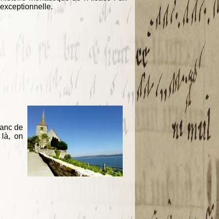
 exceptionnelle.
lanc de
 là, on