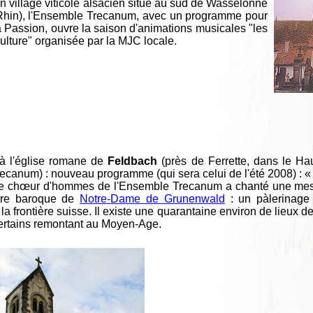
n village viticole alsacien situé au sud de Wasselonne
Rhin), l'Ensemble Trecanum, avec un programme pour
a Passion, ouvre la saison d'animations musicales "les
culture" organisée par la MJC locale.
 à l'église romane de
Feldbach
(près de Ferrette, dans le Hau
ecanum) : nouveau programme (qui sera celui de l'été 2008) : « 
le chœur d'hommes de l'Ensemble Trecanum a chanté une mes
aire baroque de
Notre-Dame de Grunenwald
: un pàlerinage 
la frontière suisse. Il existe une quarantaine environ de lieux 
certains remontant au Moyen-Age.