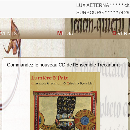
LUX AETERNA * * * * * chants grégoriens 
SURBOURG * * * * * et 29 août à 20 h à S
E
M
D
VENTS
EDIA
IVER
Commandez le nouveau CD de l'Ensemble Trecanum :